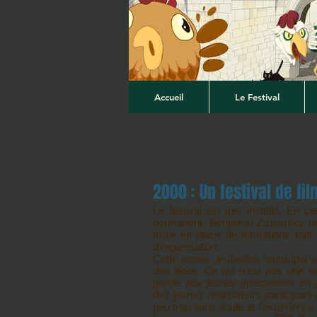
Accueil
Le Festival
2000 : Un festival de fil
Le festival est très installé. En
permanent, Benjamin Ziziemsky qui 
mise en place de formations tout 
d'organisation.
Cette année, le théâtre municipal es
des fêtes. Ce qui n'est pas une 
parole aux jeunes spectateurs en c
des jeunes réalisateurs participant 
peu trop sans doute et l'expérienc