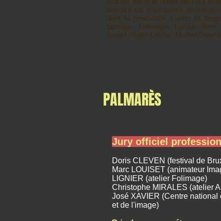
Notons aussi le retour de FR3 Rhô
bon aloi car nous avons décidé de d
dont la production courts et lon
fabrique, Folimage, Lardux films
Girerd, René Laloux, Michel Ocelot 
PALMARÈS
Jury officiel professio
Doris CLEVEN (festival de Brux
Marc LOUISET (animateur Imag
LIGNIER (atelier Folimage)
Christophe MIRALES (atelier 
José XAVIER (Centre national 
et de l'image)