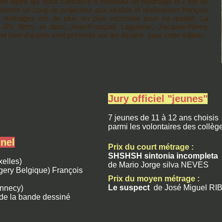
ne-alpes qui nous consacre à nouveau un reportage et c'est de
onner un coup de projecteur aux studios et réalisateurs français
gs métrages est de plus en plus reconnue pour sa qualité. La
, JPL films...et donc Jean-François Laguionie, Jacques-Rémy
et bien d'autres sont présents sur les écrans pour cette édition.
Jury officiel "jeunes"
7 jeunes de 11 à 12 ans choisis
parmi les volontaires des collèg
nnel
Prix du court métrage :
SHSHSH sintonia incompleta
elles)
de Mario Jorge silva NEVES
ery Belgique) François
Prix du moyen métrage :
Le suspect
de José Miguel RI
Annecy)
de la bande dessiné