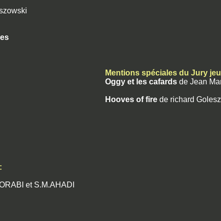
eszowski
yes
Mentions spéciales du Jury je
Oggy et les cafards
de Jean Mari
Hooves of fire
de richard Goles
:
ORABI et S.M.AHADI