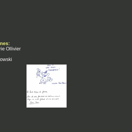
unes:
e Ollivier
zowski