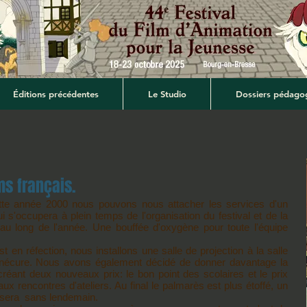
Éditions précédentes
Le Studio
Dossiers pédago
ms français.
 cette année 2000 nous pouvons nous attacher les services d'un
s'occupera à plein temps de l'organisation du festival et de la
au long de l'année. Une bouffée d'oxygène pour toute l'équipe
t en réfection, nous installons une salle de projection à la salle
sinécure. Nous avons également décidé de donner davantage la
réant deux nouveaux prix: le bon point des scolaires et le prix
aux rencontres d'ateliers. Au final le palmarès est plus étoffé, un
e sera sans lendemain.