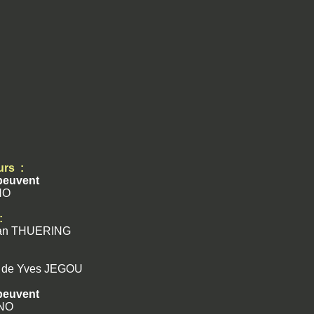
eurs
:
peuvent
NO
:
an THUERING
e
de Yves JEGOU
peuvent
ENO