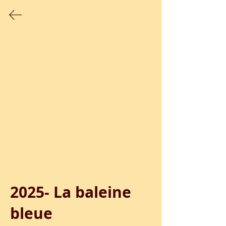
Sélection de films réalisés avec la
participation de classes maternelles
2025- La baleine 
bleue