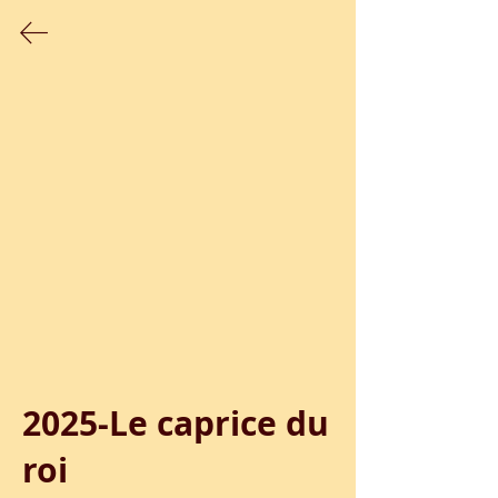
Les films réalisés durant des ateliers
proposés par le Studio
2025-Le caprice du 
roi