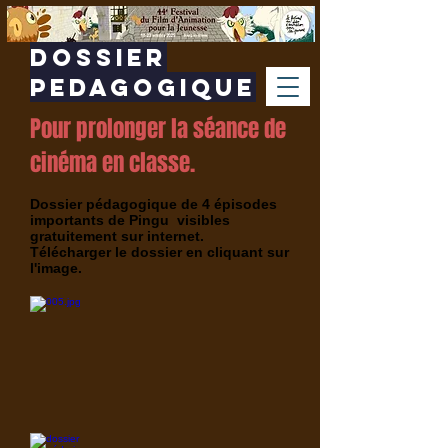
Dossier
PEDAGOGIQUE
Pour prolonger la séance de
cinéma en classe.
Dossier pédagogique de 4 épisodes
importants de Pingu visibles
gratuitement sur internet.
Télécharger le dossier en cliquant sur
l'image.